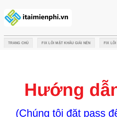
Skip
to
content
TRANG CHỦ
FIX LỖI MẬT KHẨU GIẢI NÉN
FIX LỖ
Hướng dẫn
(Chúng tôi đặt pass để