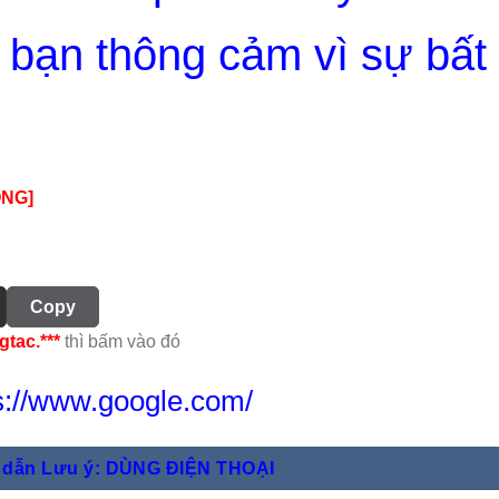
 bạn thông cảm vì sự bất
ỘNG]
Copy
gtac.***
thì bấm vào đó
s://www.google.com/
 dẫn Lưu ý: DÙNG ĐIỆN THOẠI