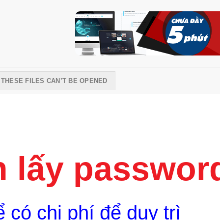
I THESE FILES CAN’T BE OPENED
 lấy passwor
 có chi phí để duy trì