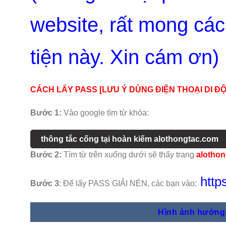
website, rất mong các
tiện này. Xin cám ơn)
CÁCH LẤY PASS [LƯU Ý DÙNG ĐIỆN THOẠI DI Đ
Bước 1:
Vào google tìm từ khóa:
thông tắc cống tại hoàn kiếm alothongtac.com
Bước 2:
Tìm từ trên xuống dưới sẽ thấy trang
alothon
http
Bước 3
: Để lấy PASS GIẢI NÉN, các bạn vào:
Hình ảnh hướng