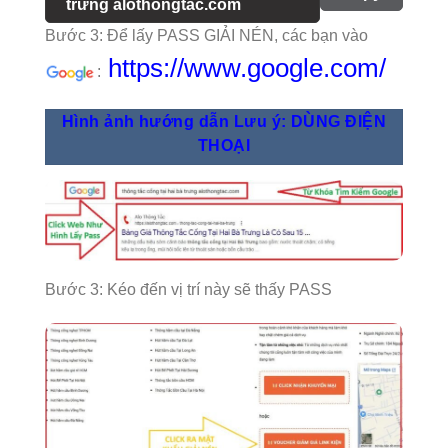
trưng alothongtac.com
Bước 3: Để lấy PASS GIẢI NÉN, các bạn vào
https://www.google.com/
:
Hình ảnh hướng dẫn Lưu ý: DÙNG ĐIỆN
THOẠI
Bước 3: Kéo đến vị trí này sẽ thấy PASS