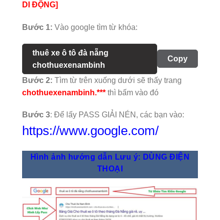
DI ĐỘNG]
Bước 1:
Vào google tìm từ khóa:
thuê xe ô tô đà nẵng
Copy
chothuexenambinh
Bước 2:
Tìm từ trên xuống dưới sẽ thấy trang
chothuexenambinh.***
thì bấm vào đó
Bước 3
: Để lấy PASS GIẢI NÉN, các bạn vào:
https://www.google.com/
Hình ảnh hướng dẫn Lưu ý: DÙNG ĐIỆN
THOẠI