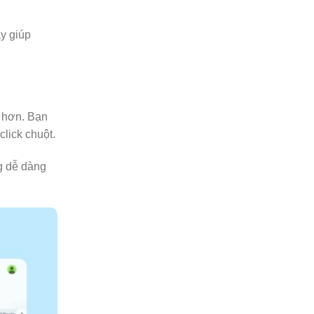
ày giúp
t hơn. Bạn
lick chuột.
g dễ dàng