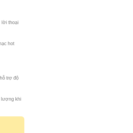
lời thoại
hạc hot
hỗ trợ độ
 lượng khi