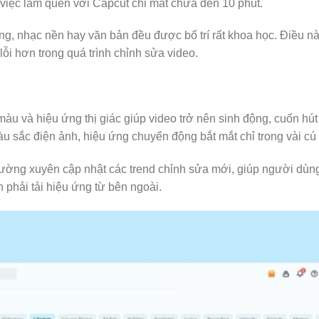
việc làm quen với Capcut chỉ mất chưa đến 10 phút.
ứng, nhạc nền hay văn bản đều được bố trí rất khoa học. Điều n
 lỗi hơn trong quá trình chỉnh sửa video.
àu và hiệu ứng thị giác giúp video trở nên sinh động, cuốn hú
 sắc điện ảnh, hiệu ứng chuyển động bắt mắt chỉ trong vài cú c
thường xuyên cập nhật các trend chỉnh sửa mới, giúp người dùn
phải tải hiệu ứng từ bên ngoài.