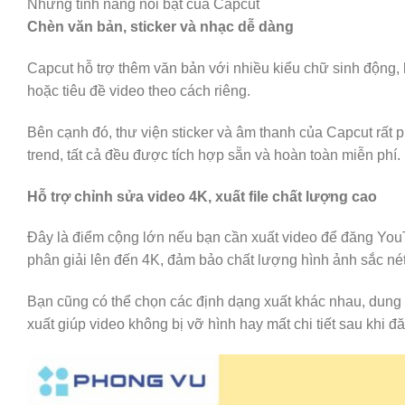
Những tính năng nổi bật của Capcut
Chèn văn bản, sticker và nhạc dễ dàng
Capcut hỗ trợ thêm văn bản với nhiều kiểu chữ sinh động, h
hoặc tiêu đề video theo cách riêng.
Bên cạnh đó, thư viện sticker và âm thanh của Capcut rất
trend, tất cả đều được tích hợp sẵn và hoàn toàn miễn phí.
Hỗ trợ chỉnh sửa video 4K, xuất file chất lượng cao
Đây là điểm cộng lớn nếu bạn cần xuất video để đăng Yo
phân giải lên đến 4K, đảm bảo chất lượng hình ảnh sắc nét
Bạn cũng có thể chọn các định dạng xuất khác nhau, dung l
xuất giúp video không bị vỡ hình hay mất chi tiết sau khi đă