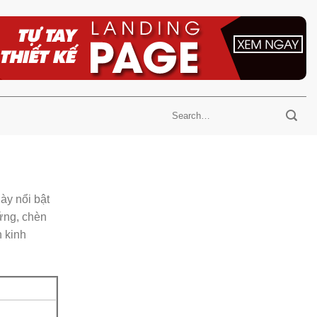
ày nổi bật
ứng, chèn
n kinh