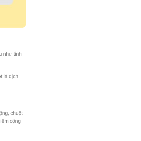
ụ như tính
t là dịch
ộng, chuột
 điểm cộng