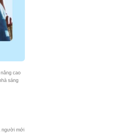
g nâng cao
 nhà sáng
à người mới