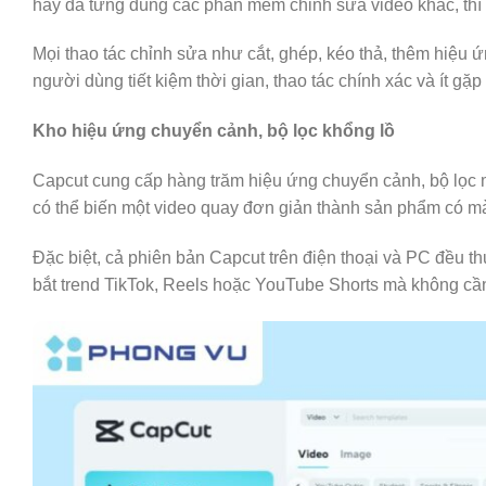
hay đã từng dùng các phần mềm chỉnh sửa video khác, thì 
Mọi thao tác chỉnh sửa như cắt, ghép, kéo thả, thêm hiệu 
người dùng tiết kiệm thời gian, thao tác chính xác và ít gặp
Kho hiệu ứng chuyển cảnh, bộ lọc khổng lồ
Capcut cung cấp hàng trăm hiệu ứng chuyển cảnh, bộ lọc m
có thể biến một video quay đơn giản thành sản phẩm có màu
Đặc biệt, cả phiên bản Capcut trên điện thoại và PC đều 
bắt trend TikTok, Reels hoặc YouTube Shorts mà không cần 