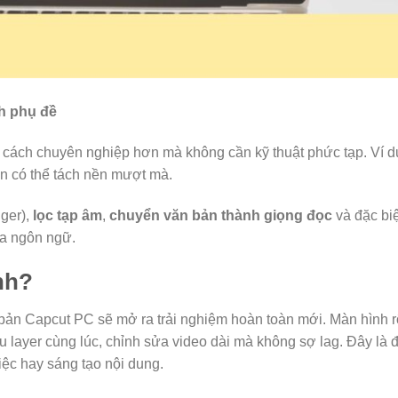
ch phụ đề
t cách chuyên nghiệp hơn mà không cần kỹ thuật phức tạp. Ví d
n có thể tách nền mượt mà.
ger),
lọc tạp âm
,
chuyển văn bản thành giọng đọc
và đặc biệ
đa ngôn ngữ.
nh?
 bản Capcut PC sẽ mở ra trải nghiệm hoàn toàn mới. Màn hình r
ều layer cùng lúc, chỉnh sửa video dài mà không sợ lag. Đây là
ệc hay sáng tạo nội dung.