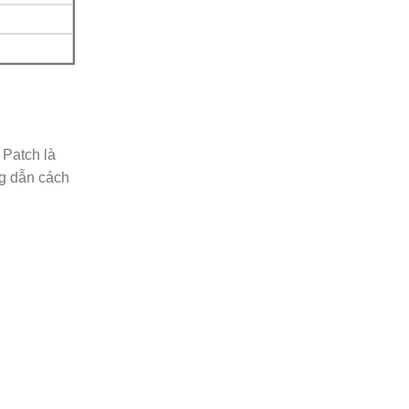
 Patch là
ng dẫn cách