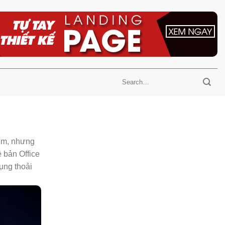
mềm, nhưng
ề bản Office
ụng thoải