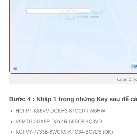
Chọn 1 tr
Bước 4 : Nhập 1 trong những Key sau để cà
HCFPT-K86VV-DCKH3-87CCR-FM6HW
V9MTG-3GX8P-D3Y4R-68BQ8-4Q8VD
KGFVY-7733B-8WCK9-KTG64-BC7D8 (OK)