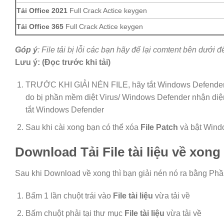
Tải Office 2021
Full Crack Actice keygen
Tải Office 365
Full Crack Actice keygen
Góp ý
: File tải bị lỗi các bạn hãy để lại comtent bên dưới đê
Lưu ý: (Đọc trước khi tải)
TRƯỚC KHI GIẢI NÉN FILE, hãy tắt Windows Defender
do bị phần mềm diệt Virus/ Windows Defender nhận diện
tắt Windows Defender
Sau khi cài xong bạn có thể xóa
File Patch
và bật Windo
Download Tải File tài liệu về xon
Sau khi Download về xong thì bạn giải nén nó ra bằng Phầ
Bấm 1 lần chuột trái vào
File tài liệu
vừa tải về
Bấm chuột phải tại thư mục
File tài liệu
vừa tải về