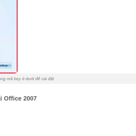
ong mã key ở dưới để cài đặt
i Office 2007