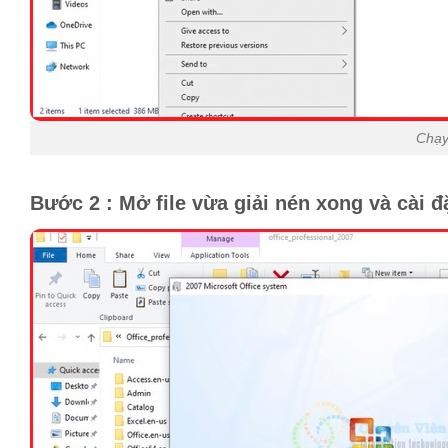
Chạy 
Bước 2 : Mở file vừa giải nén xong và cài đặ