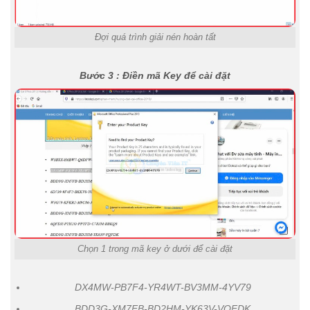
Đợi quá trình giải nén hoàn tất
Bước 3 : Điền mã Key để cài đặt
Chọn 1 trong mã key ở dưới để cài đặt
DX4MW-PB7F4-YR4WT-BV3MM-4YV79
BDD3G-XM7FB-BD2HM-YK63V-VQFDK