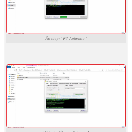
Ấn chọn “ EZ Activator ”