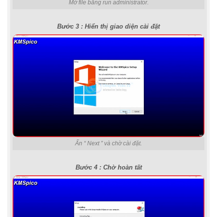
Mở file bằng run administrator.
Bước 3 : Hiển thị giao diện cài đặt
Ấn “ Next ” và chờ cài đặt.
Bước 4 : Chờ hoàn tất