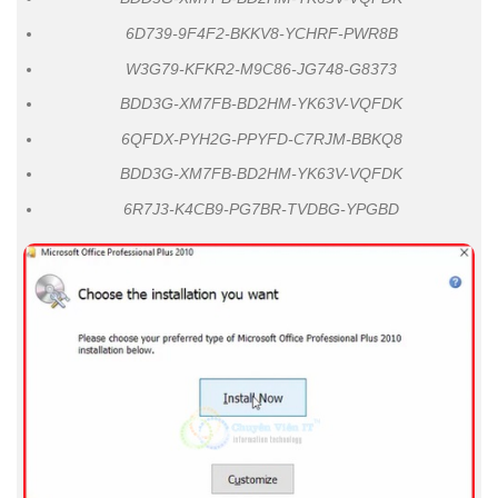
6D739-9F4F2-BKKV8-YCHRF-PWR8B
W3G79-KFKR2-M9C86-JG748-G8373
BDD3G-XM7FB-BD2HM-YK63V-VQFDK
6QFDX-PYH2G-PPYFD-C7RJM-BBKQ8
BDD3G-XM7FB-BD2HM-YK63V-VQFDK
6R7J3-K4CB9-PG7BR-TVDBG-YPGBD