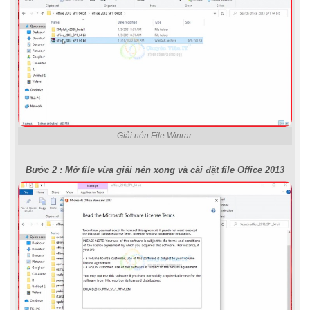
Giải nén File Winrar.
Bước 2 : Mở file vừa giải nén xong và cài đặt file Office 2013