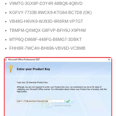
V9MTG-3GX8P-D3Y4R-68BQ8-4Q8VD
KGFVY-7733B-8WCK9-KTG64-BC7D8 (OK)
VB48G-H6VK9-WJ93D-9R6RM-VP7GT
TBMFM-QXMQX-G8FVP-BFH9J-X9PHM
MTP6Q-D868F-448FG-B6MG7-3DBKT
FHH8R-7WC4H-BH696-VBV6D-VCBMB