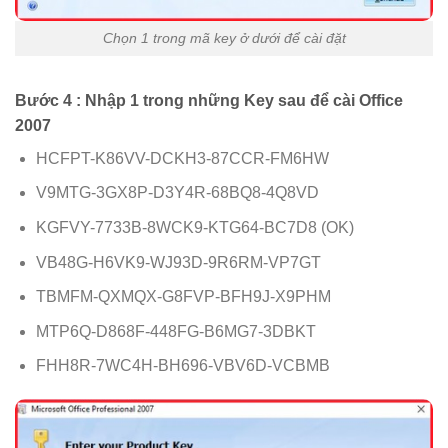
Chọn 1 trong mã key ở dưới để cài đặt
Bước 4 : Nhập 1 trong những Key sau để cài Office
2007
HCFPT-K86VV-DCKH3-87CCR-FM6HW
V9MTG-3GX8P-D3Y4R-68BQ8-4Q8VD
KGFVY-7733B-8WCK9-KTG64-BC7D8 (OK)
VB48G-H6VK9-WJ93D-9R6RM-VP7GT
TBMFM-QXMQX-G8FVP-BFH9J-X9PHM
MTP6Q-D868F-448FG-B6MG7-3DBKT
FHH8R-7WC4H-BH696-VBV6D-VCBMB