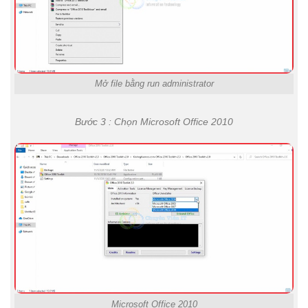
Mở file bằng run administrator
Bước 3 : Chọn Microsoft Office 2010
Microsoft Office 2010