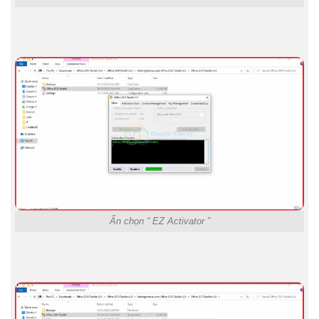
Ấn chọn “ EZ Activator ”