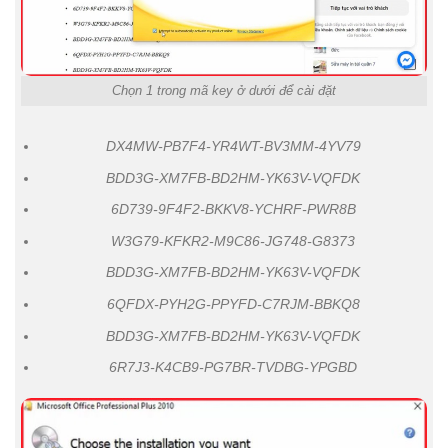
Chọn 1 trong mã key ở dưới để cài đặt
DX4MW-PB7F4-YR4WT-BV3MM-4YV79
BDD3G-XM7FB-BD2HM-YK63V-VQFDK
6D739-9F4F2-BKKV8-YCHRF-PWR8B
W3G79-KFKR2-M9C86-JG748-G8373
BDD3G-XM7FB-BD2HM-YK63V-VQFDK
6QFDX-PYH2G-PPYFD-C7RJM-BBKQ8
BDD3G-XM7FB-BD2HM-YK63V-VQFDK
6R7J3-K4CB9-PG7BR-TVDBG-YPGBD