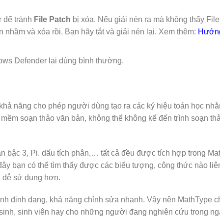
 để tránh
File Patch
bị xóa. Nếu giải nén ra mà không thấy File
nhầm và xóa rồi. Bạn hãy tắt và giải nén lại. Xem thêm:
Hướng
ws Defender lại dùng bình thường.
khả năng cho phép người dùng tạo ra các ký hiệu toán học nh
mềm soạn thảo văn bản, không thể không kể đến trình soạn thả
căn bậc 3, Pi. dấu tích phân,… tất cả đều được tích hợp trong M
 đây bạn có thể tìm thấy được các biểu tượng, công thức nào li
ng dễ sử dụng hơn.
ính định dạng, khả năng chỉnh sửa nhanh. Vậy nên MathType ch
sinh, sinh viên hay cho những người đang nghiên cứu trong ng