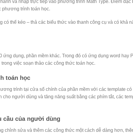
anh và nhập trực tiếp vào phương trình Math Type. Điểm đặc 
c phương trình toán học.
có thể kéo – thả các biểu thức vào thanh công cụ và có khả n
00 ứng dụng, phần mềm khác. Trong đó có ứng dụng word hay 
rong việc soạn thảo các công thức toán học.
nh toán học
ơng trình tại cửa sổ chính của phần mềm với các template có 
nh cho người dùng và tăng năng suất bằng các phím tắt, các tem
êu cầu của người dùng
ng chỉnh sửa và thêm các công thức một cách dễ dàng hơn, thê