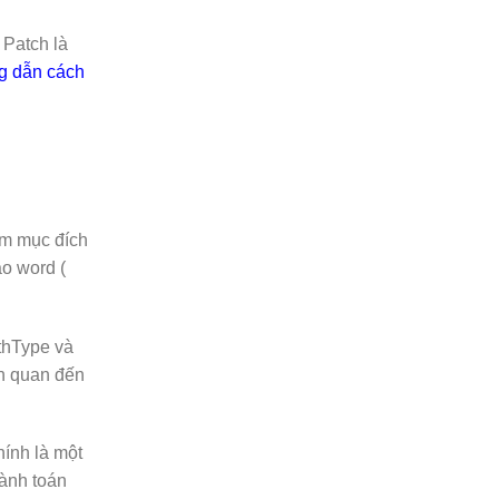
 Patch là
 dẫn cách
ằm mục đích
o word (
athType và
ên quan đến
ính là một
ành toán