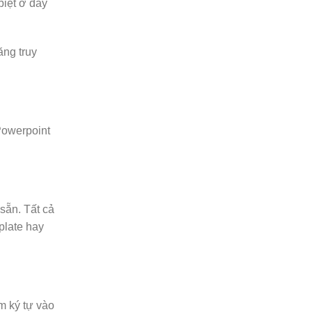
biệt ở đây
ăng truy
Powerpoint
sẵn. Tất cả
plate hay
m ký tự vào