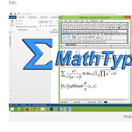
học.
Phần