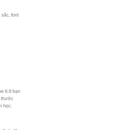
sắc, font
pe 6.9 bạn
h thước
n học.