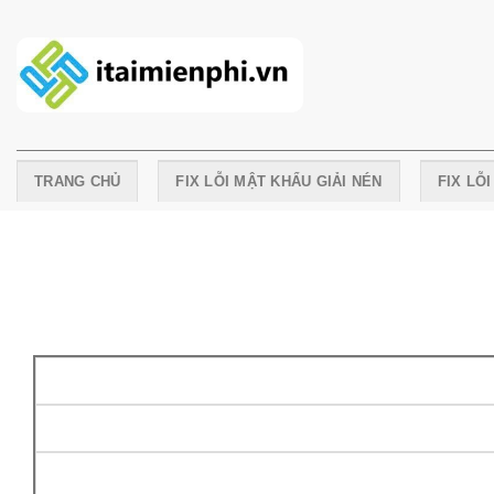
Skip
to
content
TRANG CHỦ
FIX LỖI MẬT KHẨU GIẢI NÉN
FIX LỖ