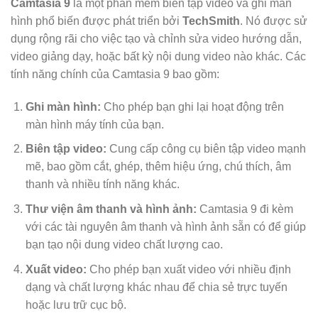
Camtasia 9
là một phần mềm biên tập video và ghi màn
hình phổ biến được phát triển bởi
TechSmith
. Nó được sử
dụng rộng rãi cho việc tạo và chỉnh sửa video hướng dẫn,
video giảng dạy, hoặc bất kỳ nội dung video nào khác. Các
tính năng chính của Camtasia 9 bao gồm:
Ghi màn hình:
Cho phép bạn ghi lại hoạt động trên
màn hình máy tính của bạn.
Biên tập video:
Cung cấp công cụ biên tập video mạnh
mẽ, bao gồm cắt, ghép, thêm hiệu ứng, chú thích, âm
thanh và nhiều tính năng khác.
Thư viện âm thanh và hình ảnh:
Camtasia 9 đi kèm
với các tài nguyên âm thanh và hình ảnh sẵn có để giúp
bạn tạo nội dung video chất lượng cao.
Xuất video:
Cho phép bạn xuất video với nhiều định
dạng và chất lượng khác nhau để chia sẻ trực tuyến
hoặc lưu trữ cục bộ.