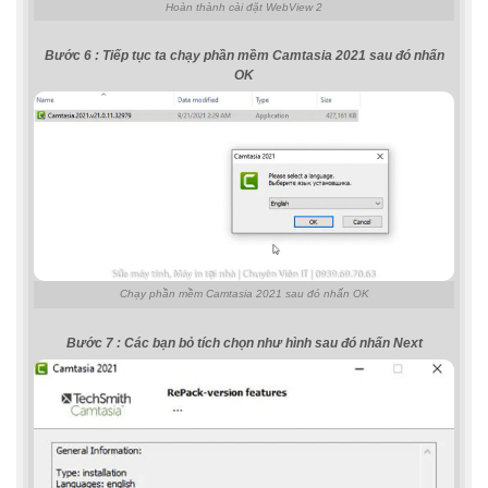
Hoàn thành cài đặt WebView 2
Bước 6 : Tiếp tục ta chạy phần mềm Camtasia 2021 sau đó nhấn
OK
Chạy phần mềm Camtasia 2021 sau đó nhấn OK
Bước 7 : Các bạn bỏ tích chọn như hình sau đó nhấn Next