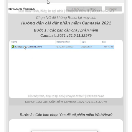
Chọn NO để không Reset lại máy tính
Hướng dẫn cài đặt phần mềm Camtasia 2021
Bước 1 : Các bạn cần chạy phần mềm
Camtasia.2021.v21.0.11.32979
Double Click vào phần mềm Camtasia.2021.v21.0.11.32979
Bước 2 : Các bạn chọn Yes để tải phần mềm WebView2