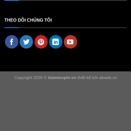
THEO DÕI CHÚNG TÔI
Copyright 2026 ©
itaimienphi.vn
thiết kế bởi abweb.vn