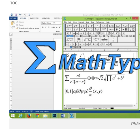
học.
Phần