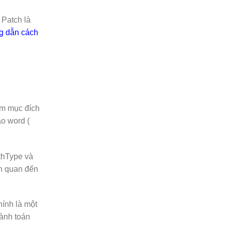
 Patch là
 dẫn cách
ằm mục đích
o word (
athType và
ên quan đến
ính là một
ành toán