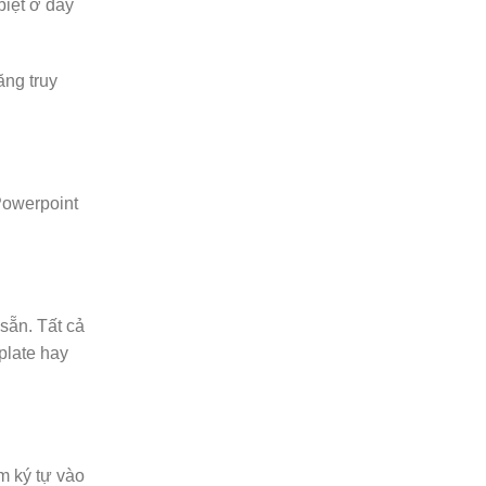
biệt ở đây
ăng truy
Powerpoint
sẵn. Tất cả
plate hay
m ký tự vào