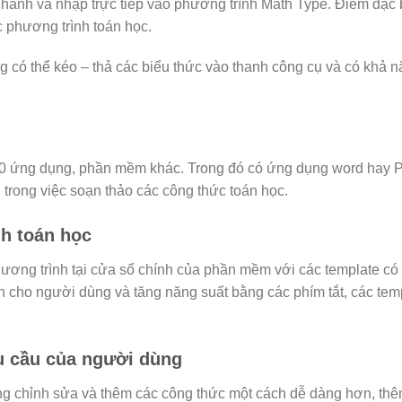
anh và nhập trực tiếp vào phương trình Math Type. Điểm đặc 
c phương trình toán học.
có thể kéo – thả các biểu thức vào thanh công cụ và có khả n
00 ứng dụng, phần mềm khác. Trong đó có ứng dụng word hay 
rong việc soạn thảo các công thức toán học.
nh toán học
ơng trình tại cửa sổ chính của phần mềm với các template có 
nh cho người dùng và tăng năng suất bằng các phím tắt, các tem
êu cầu của người dùng
ng chỉnh sửa và thêm các công thức một cách dễ dàng hơn, thê