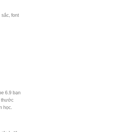
sắc, font
pe 6.9 bạn
h thước
n học.