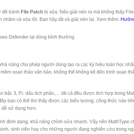
 để tránh
File Patch
bị xóa. Nếu giải nén ra mà không thấy File
nhầm và xóa rồi. Bạn hãy tắt và giải nén lại. Xem thêm:
Hướng
ws Defender lại dùng bình thường.
khả năng cho phép người dùng tạo ra các ký hiệu toán học nh
mềm soạn thảo văn bản, không thể không kể đến trình soạn thả
căn bậc 3, Pi. dấu tích phân,… tất cả đều được tích hợp trong M
 đây bạn có thể tìm thấy được các biểu tượng, công thức nào li
ng dễ sử dụng hơn.
ính định dạng, khả năng chỉnh sửa nhanh. Vậy nên MathType ch
sinh, sinh viên hay cho những người đang nghiên cứu trong ng