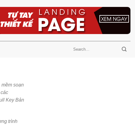
ần mềm soạn
 các
Full Key Bản
ơng trình