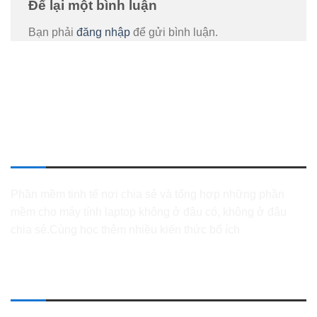
Để lại một bình luận
Bạn phải
đăng nhập
để gửi bình luận.
GIỚI THIỆU
Phần mềm tinh tế nơi chia sẻ và tổng hợp những phần
mềm cho máy tính laptop không ở đâu có, không ở đâu
chia sẻ.Cùng học thêm nhiều kiến thức bổ ích
FANPAGE