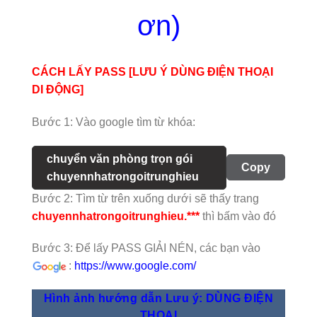
ơn)
CÁCH LẤY PASS [LƯU Ý DÙNG ĐIỆN THOẠI
DI ĐỘNG]
Bước 1: Vào google tìm từ khóa:
chuyển văn phòng trọn gói
Copy
chuyennhatrongoitrunghieu
Bước 2: Tìm từ trên xuống dưới sẽ thấy trang
chuyennhatrongoitrunghieu.***
thì bấm vào đó
Bước 3: Để lấy PASS GIẢI NÉN, các bạn vào
:
https://www.google.com/
Hình ảnh hướng dẫn Lưu ý: DÙNG ĐIỆN
THOẠI