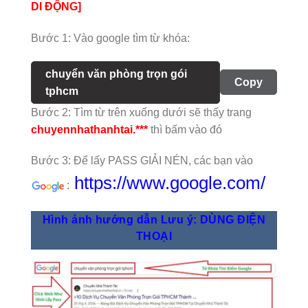
DI ĐỘNG]
Bước 1: Vào google tìm từ khóa:
chuyển văn phòng trọn gói
Copy
tphcm
Bước 2: Tìm từ trên xuống dưới sẽ thấy trang
chuyennhathanhtai.***
thì bấm vào đó
Bước 3: Để lấy PASS GIẢI NÉN, các bạn vào
https://www.google.com/
:
Hình ảnh hướng dẫn Lưu ý: DÙNG ĐIỆN
THOẠI